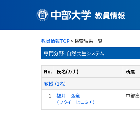
教員情報
教員情報TOP
> 検索結果一覧
専門分野：自然共生システム
No.
氏名(カナ)
所属
教授 （1名）
1
福井 弘道
中部高
（フクイ ヒロミチ）