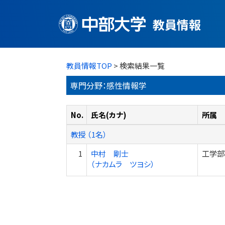
教員情報
教員情報TOP
> 検索結果一覧
専門分野：感性情報学
No.
氏名(カナ)
所属
教授 （1名）
1
中村 剛士
工学部
（ナカムラ ツヨシ）