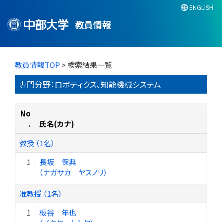
ENGLISH
教員情報
教員情報TOP
> 検索結果一覧
専門分野：ロボティクス、知能機械システム
No
.
氏名(カナ)
教授 （1名）
1
長坂 保典
（ナガサカ ヤスノリ）
准教授 （1名）
1
板谷 年也