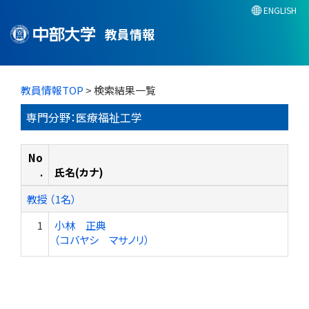
ENGLISH
教員情報
教員情報TOP
> 検索結果一覧
専門分野：医療福祉工学
No
.
氏名(カナ)
教授 （1名）
1
小林 正典
（コバヤシ マサノリ）