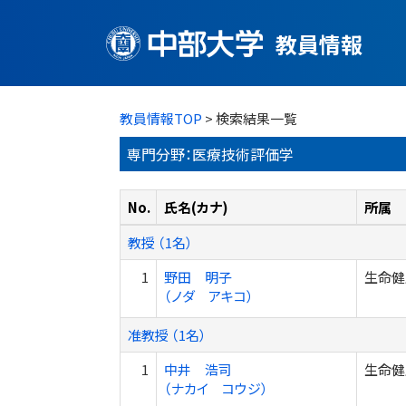
教員情報
教員情報TOP
> 検索結果一覧
専門分野：医療技術評価学
No.
氏名(カナ)
所属
教授 （1名）
1
野田 明子
生命健
（ノダ アキコ）
准教授 （1名）
1
中井 浩司
生命健
（ナカイ コウジ）