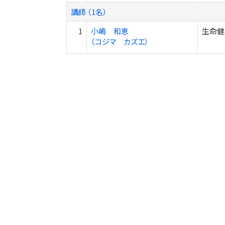
講師 （1名）
1
小嶋 和恵
生命健
（コジマ カズエ）