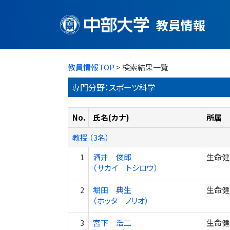
教員情報
教員情報TOP
> 検索結果一覧
専門分野：スポーツ科学
No.
氏名(カナ)
所属
教授 （3名）
1
酒井 俊郎
生命健
（サカイ トシロウ）
2
堀田 典生
生命健
（ホッタ ノリオ）
3
宮下 浩二
生命健