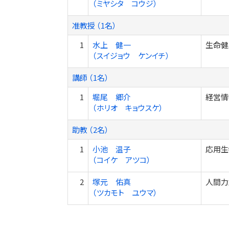
（ミヤシタ コウジ）
准教授 （1名）
1
水上 健一
生命健
（スイジョウ ケンイチ）
講師 （1名）
1
堀尾 郷介
経営情
（ホリオ キョウスケ）
助教 （2名）
1
小池 温子
応用生
（コイケ アツコ）
2
塚元 佑真
人間力
（ツカモト ユウマ）