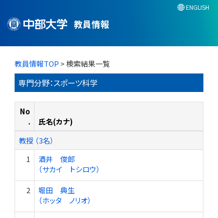
ENGLISH
教員情報
教員情報TOP
> 検索結果一覧
専門分野：スポーツ科学
No
.
氏名(カナ)
教授 （3名）
1
酒井 俊郎
（サカイ トシロウ）
2
堀田 典生
（ホッタ ノリオ）