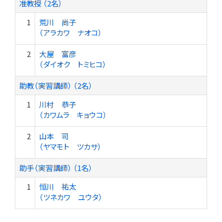
准教授 （2名）
1
荒川 尚子
（アラカワ ナオコ）
2
大屋 富彦
（ダイオク トミヒコ）
助教（実習講師） （2名）
1
川村 恭子
（カワムラ キョウコ）
2
山本 司
（ヤマモト ツカサ）
助手（実習講師） （1名）
1
恒川 祐太
（ツネカワ ユウタ）