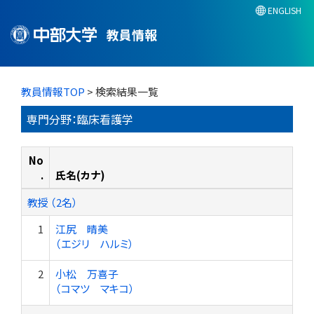
ENGLISH
教員情報
教員情報TOP
> 検索結果一覧
専門分野：臨床看護学
No
.
氏名(カナ)
教授 （2名）
1
江尻 晴美
（エジリ ハルミ）
2
小松 万喜子
（コマツ マキコ）