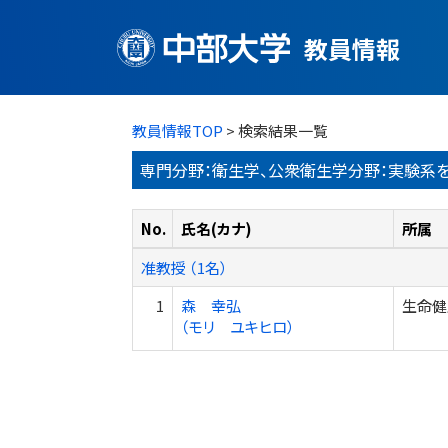
教員情報
教員情報TOP
> 検索結果一覧
専門分野：衛生学、公衆衛生学分野：実験系
No.
氏名(カナ)
所属
准教授 （1名）
1
森 幸弘
生命健
（モリ ユキヒロ）