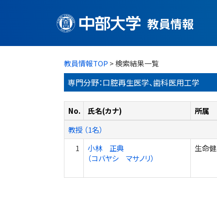
教員情報
教員情報TOP
> 検索結果一覧
専門分野：口腔再生医学、歯科医用工学
No.
氏名(カナ)
所属
教授 （1名）
1
小林 正典
生命健
（コバヤシ マサノリ）