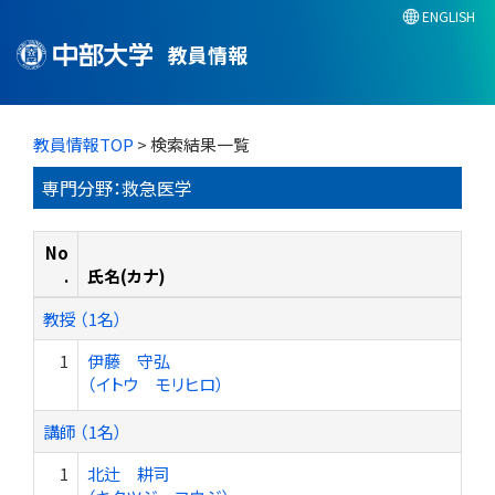
ENGLISH
教員情報
教員情報TOP
> 検索結果一覧
専門分野：救急医学
No
.
氏名(カナ)
教授 （1名）
1
伊藤 守弘
（イトウ モリヒロ）
講師 （1名）
1
北辻 耕司