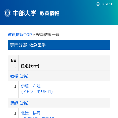
ENGLISH
教員情報
教員情報TOP
> 検索結果一覧
専門分野：救急医学
No
.
氏名(カナ)
教授 （1名）
1
伊藤 守弘
（イトウ モリヒロ）
講師 （1名）
1
北辻 耕司