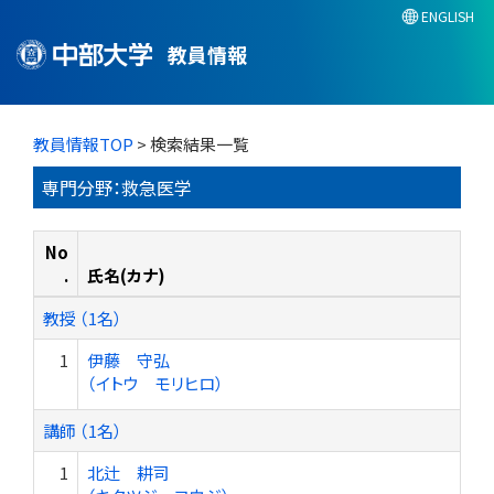
ENGLISH
教員情報
教員情報TOP
> 検索結果一覧
専門分野：救急医学
No
.
氏名(カナ)
教授 （1名）
1
伊藤 守弘
（イトウ モリヒロ）
講師 （1名）
1
北辻 耕司