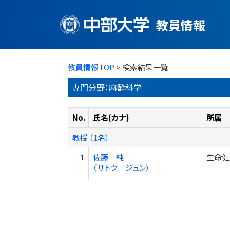
教員情報
教員情報TOP
> 検索結果一覧
専門分野：麻酔科学
No.
氏名(カナ)
所属
教授 （1名）
1
佐藤 純
生命健
（サトウ ジュン）