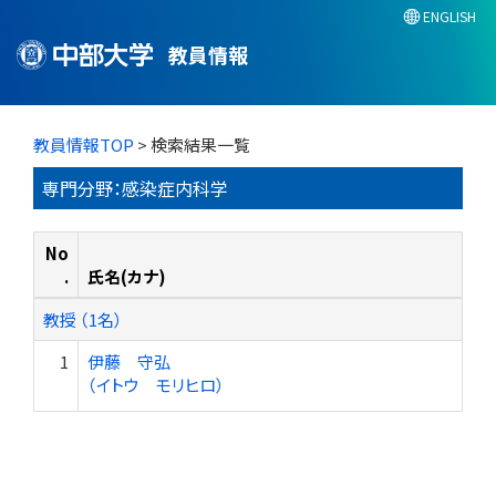
ENGLISH
教員情報
教員情報TOP
> 検索結果一覧
専門分野：感染症内科学
No
.
氏名(カナ)
教授 （1名）
1
伊藤 守弘
（イトウ モリヒロ）