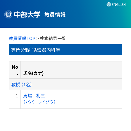
ENGLISH
教員情報
教員情報TOP
> 検索結果一覧
専門分野：循環器内科学
No
.
氏名(カナ)
教授 （1名）
1
馬場 礼三
（ババ レイゾウ）