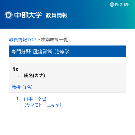
ENGLISH
教員情報
教員情報TOP
> 検索結果一覧
専門分野：腫瘍診断、治療学
No
.
氏名(カナ)
教授 （1名）
1
山本 幸也
（ヤマモト ユキヤ）