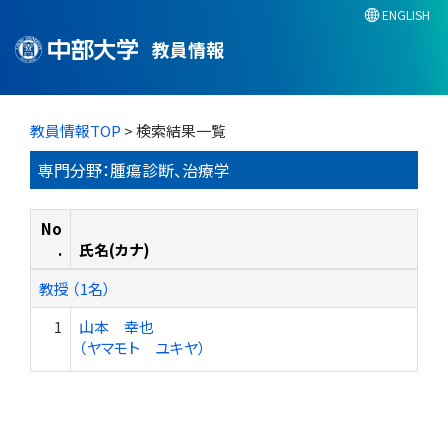
ENGLISH
教員情報
教員情報TOP
> 検索結果一覧
専門分野：腫瘍診断、治療学
No
.
氏名(カナ)
教授 （1名）
1
山本 幸也
（ヤマモト ユキヤ）