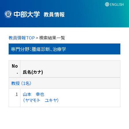
ENGLISH
教員情報
教員情報TOP
> 検索結果一覧
専門分野：腫瘍診断、治療学
No
.
氏名(カナ)
教授 （1名）
1
山本 幸也
（ヤマモト ユキヤ）