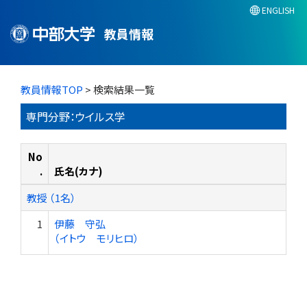
ENGLISH
教員情報
教員情報TOP
> 検索結果一覧
専門分野：ウイルス学
No
.
氏名(カナ)
教授 （1名）
1
伊藤 守弘
（イトウ モリヒロ）