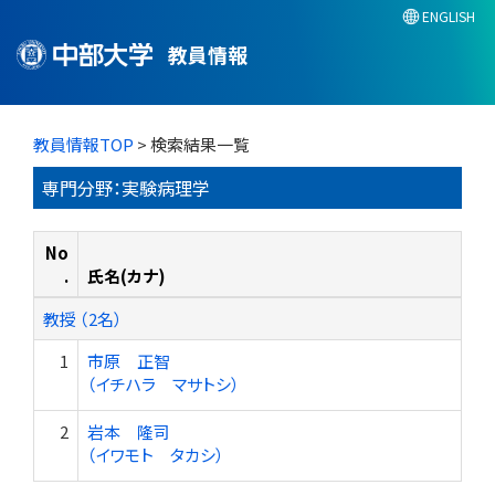
ENGLISH
教員情報
教員情報TOP
> 検索結果一覧
専門分野：実験病理学
No
.
氏名(カナ)
教授 （2名）
1
市原 正智
（イチハラ マサトシ）
2
岩本 隆司
（イワモト タカシ）