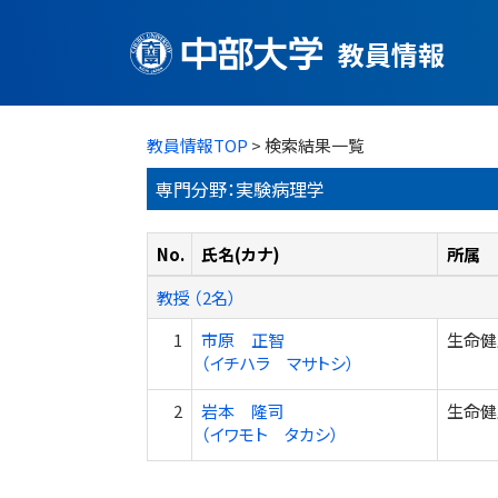
教員情報
教員情報TOP
> 検索結果一覧
専門分野：実験病理学
No.
氏名(カナ)
所属
教授 （2名）
1
市原 正智
生命健
（イチハラ マサトシ）
2
岩本 隆司
生命健
（イワモト タカシ）