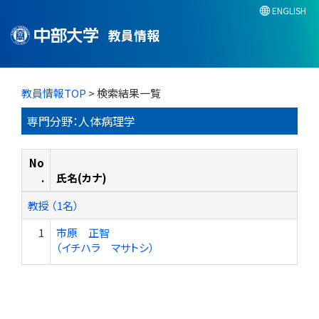
ENGLISH
教員情報
教員情報TOP
> 検索結果一覧
専門分野：人体病理学
No
.
氏名(カナ)
教授 （1名）
1
市原 正智
（イチハラ マサトシ）