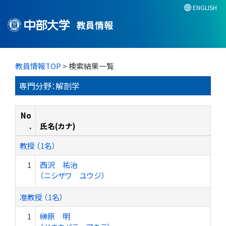
ENGLISH
教員情報
教員情報TOP
> 検索結果一覧
専門分野：解剖学
No
.
氏名(カナ)
教授 （1名）
1
西沢 祐治
（ニシザワ ユウジ）
准教授 （1名）
1
榊原 明