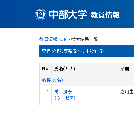
教員情報
教員情報TOP
> 検索結果一覧
専門分野：薬系衛生、生物化学
No.
氏名(カナ)
所属
教授 （1名）
1
禹 済泰
応用生
（ウ ゼテ）