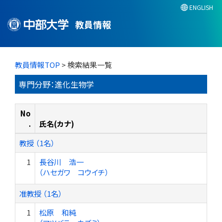
ENGLISH
教員情報
教員情報TOP
> 検索結果一覧
専門分野：進化生物学
No
.
氏名(カナ)
教授 （1名）
1
長谷川 浩一
（ハセガワ コウイチ）
准教授 （1名）
1
松原 和純