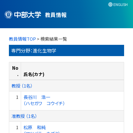
ENGLISH
教員情報
教員情報TOP
> 検索結果一覧
専門分野：進化生物学
No
.
氏名(カナ)
教授 （1名）
1
長谷川 浩一
（ハセガワ コウイチ）
准教授 （1名）
1
松原 和純