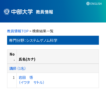
ENGLISH
教員情報
教員情報TOP
> 検索結果一覧
専門分野：システムゲノム科学
No
.
氏名(カナ)
講師 （1名）
1
岩田 悟
（イワタ サトル）