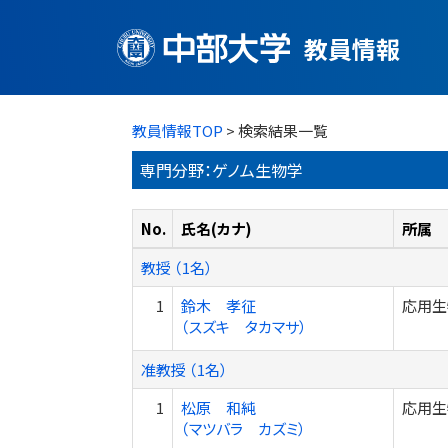
教員情報
教員情報TOP
> 検索結果一覧
専門分野：ゲノム生物学
No.
氏名(カナ)
所属
教授 （1名）
1
鈴木 孝征
応用生
（スズキ タカマサ）
准教授 （1名）
1
松原 和純
応用生
（マツバラ カズミ）