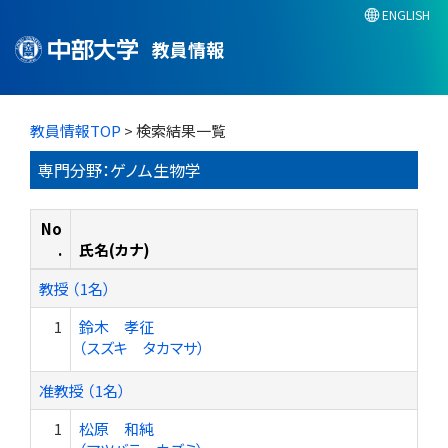
ENGLISH
教員情報
教員情報TOP
> 検索結果一覧
専門分野：ゲノム生物学
No
.
氏名(カナ)
教授 （1名）
1
鈴木 孝征
（スズキ タカマサ）
准教授 （1名）
1
松原 和純