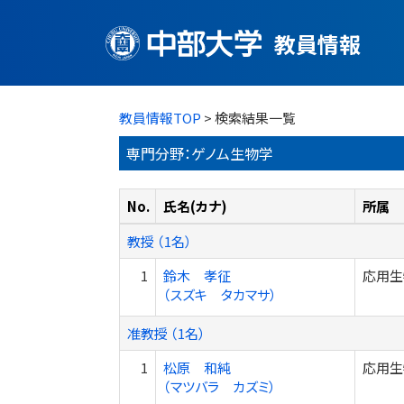
教員情報
教員情報TOP
> 検索結果一覧
専門分野：ゲノム生物学
No.
氏名(カナ)
所属
教授 （1名）
1
鈴木 孝征
応用生
（スズキ タカマサ）
准教授 （1名）
1
松原 和純
応用生
（マツバラ カズミ）