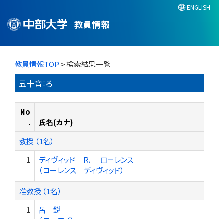
ENGLISH
教員情報
教員情報TOP
> 検索結果一覧
五十音：ろ
No
.
氏名(カナ)
教授 （1名）
1
ディヴィッド Ｒ． ローレンス
（ローレンス ディヴィッド）
准教授 （1名）
1
呂 鋭