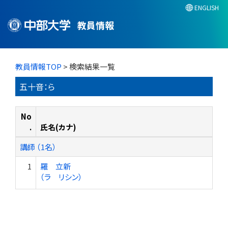
ENGLISH
教員情報
教員情報TOP
> 検索結果一覧
五十音：ら
No
.
氏名(カナ)
講師 （1名）
1
羅 立新
（ラ リシン）