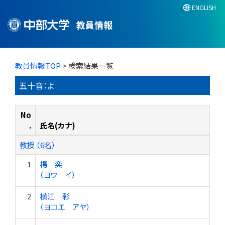
ENGLISH
教員情報
教員情報TOP
> 検索結果一覧
五十音：よ
No
.
氏名(カナ)
教授 （6名）
1
楊 奕
（ヨウ イ）
2
横江 彩
（ヨコエ アヤ）