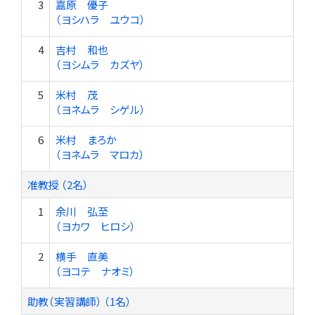
3
嘉原 優子
（ヨシハラ ユウコ）
4
吉村 和也
（ヨシムラ カズヤ）
5
米村 茂
（ヨネムラ シゲル）
6
米村 まろか
（ヨネムラ マロカ）
准教授 （2名）
1
余川 弘至
（ヨカワ ヒロシ）
2
横手 直美
（ヨコテ ナオミ）
助教（実習講師） （1名）