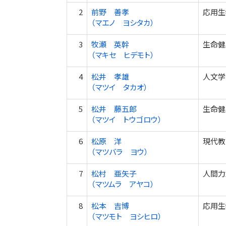
2
前野 善孝
応用生
（マエノ ヨシタカ）
3
牧瀬 英幹
生命健
（マキセ ヒデモト）
4
松井 孝雄
人文学
（マツイ タカオ）
5
松井 藤五郎
生命健
（マツイ トウゴロウ）
6
松原 洋
現代教
（マツバラ ヨウ）
7
松村 亜矢子
人間力
（マツムラ アヤコ）
8
松本 吉博
応用生
（マツモト ヨシヒロ）