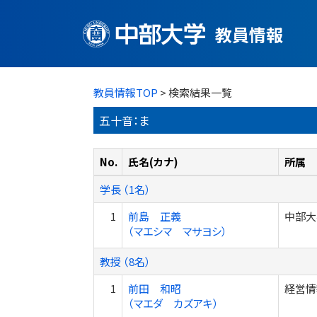
教員情報
教員情報TOP
> 検索結果一覧
五十音：ま
No.
氏名(カナ)
所属
学長 （1名）
1
前島 正義
中部大
（マエシマ マサヨシ）
教授 （8名）
1
前田 和昭
経営情
（マエダ カズアキ）