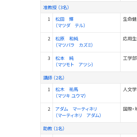
准教授 （3名）
1
松田 輝
生命健
（マツダ テル）
2
松原 和純
応用生
（マツバラ カズミ）
3
松本 純
工学部
（マツモト アツシ）
講師 （2名）
1
松木 祐馬
人文学
（マツキ ユウマ）
2
アダム マーティネリ
国際・
（マーティネリ アダム）
助教 （1名）