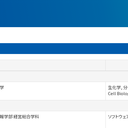
学
生化学, 分子
Cell Biol
報学部 経営総合学科
ソフトウェ