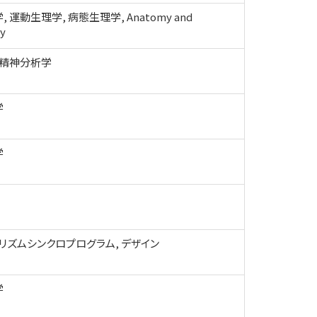
 運動生理学, 病態生理学, Anatomy and
gy
 精神分析学
学
学
 リズムシンクロプログラム, デザイン
学