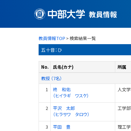
教員情報
教員情報TOP
> 検索結果一覧
五十音：ひ
No.
氏名(カナ)
所属
教授 （7名）
1
柊 和佑
人文学
（ヒイラギ ワスケ）
2
平沢 太郎
工学部
（ヒラサワ タロウ）
3
平田 豊
理工学