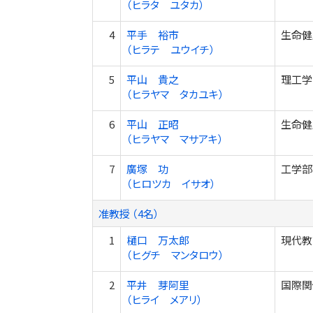
（ヒラタ ユタカ）
4
平手 裕市
生命健
（ヒラテ ユウイチ）
5
平山 貴之
理工学
（ヒラヤマ タカユキ）
6
平山 正昭
生命健
（ヒラヤマ マサアキ）
7
廣塚 功
工学部
（ヒロツカ イサオ）
准教授 （4名）
1
樋口 万太郎
現代教
（ヒグチ マンタロウ）
2
平井 芽阿里
国際関
（ヒライ メアリ）