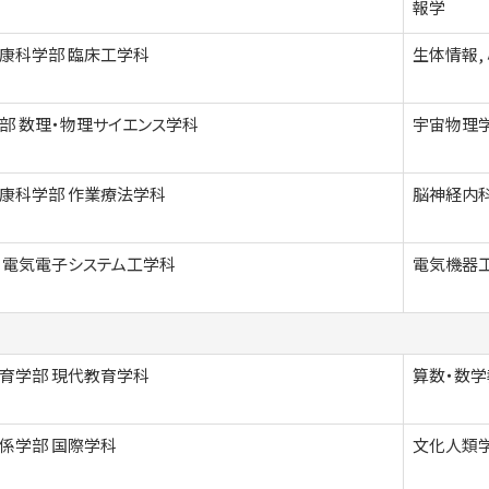
報学
康科学部 臨床工学科
生体情報,
部 数理・物理サイエンス学科
宇宙物理
康科学部 作業療法学科
脳神経内科
 電気電子システム工学科
電気機器
育学部 現代教育学科
算数・数
係学部 国際学科
文化人類