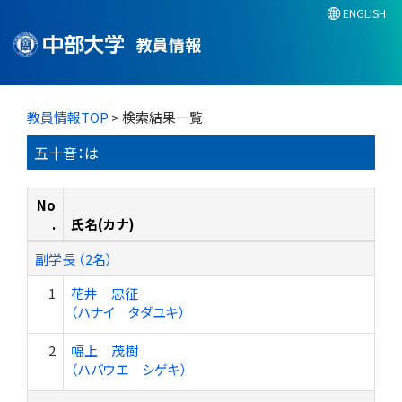
ENGLISH
教員情報
教員情報TOP
> 検索結果一覧
五十音：は
No
.
氏名(カナ)
副学長 （2名）
1
花井 忠征
（ハナイ タダユキ）
2
幅上 茂樹
（ハバウエ シゲキ）