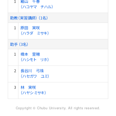
1
箱山 千春
（ハコヤマ チハル）
助教（実習講師） （1名）
1
原田 実咲
（ハラダ ミサキ）
助手 （3名）
1
橋本 里穂
（ハシモト リホ）
2
長谷川 弓珠
（ハセガワ ユミ）
3
林 実咲
（ハヤシ ミサキ）
Copyright © Chubu University. All rights reserved.