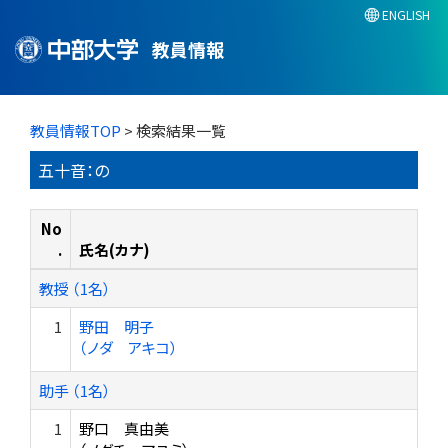
ENGLISH
教員情報
教員情報TOP
> 検索結果一覧
五十音：の
No
.
氏名(カナ)
教授 （1名）
1
野田 明子
（ノダ アキコ）
助手 （1名）
1
野口 真由美