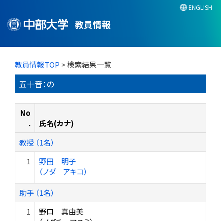
ENGLISH
教員情報
教員情報TOP
> 検索結果一覧
五十音：の
No
.
氏名(カナ)
教授 （1名）
1
野田 明子
（ノダ アキコ）
助手 （1名）
1
野口 真由美