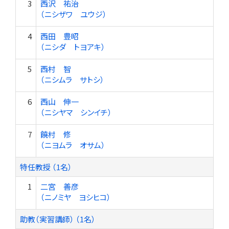
3
西沢 祐治
（ニシザワ ユウジ）
4
西田 豊昭
（ニシダ トヨアキ）
5
西村 智
（ニシムラ サトシ）
6
西山 伸一
（ニシヤマ シンイチ）
7
饒村 修
（ニヨムラ オサム）
特任教授 （1名）
1
二宮 善彦
（ニノミヤ ヨシヒコ）
助教（実習講師） （1名）