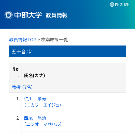
ENGLISH
教員情報
教員情報TOP
> 検索結果一覧
五十音：に
No
.
氏名(カナ)
教授 （7名）
1
仁川 栄寿
（ニカワ エイジュ）
2
西尾 昌治
（ニシオ マサハル）