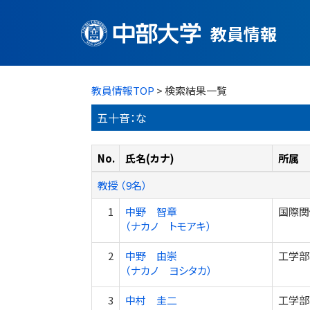
教員情報
教員情報TOP
> 検索結果一覧
五十音：な
No.
氏名(カナ)
所属
教授 （9名）
1
中野 智章
国際関
（ナカノ トモアキ）
2
中野 由崇
工学部
（ナカノ ヨシタカ）
3
中村 圭二
工学部