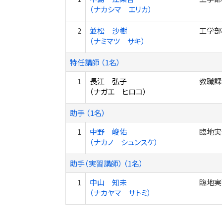
（ナカシマ エリカ）
2
並松 沙樹
工学部
（ナミマツ サキ）
特任講師 （1名）
1
長江 弘子
教職課
（ナガエ ヒロコ）
助手 （1名）
1
中野 峻佑
臨地実
（ナカノ シュンスケ）
助手（実習講師） （1名）
1
中山 知未
臨地実
（ナカヤマ サトミ）