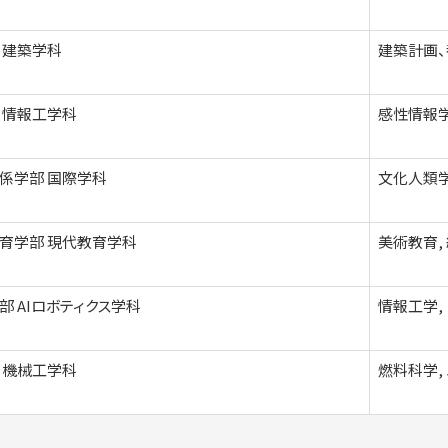
 建築学科
建築計画、都市
 情報工学科
感性情報学
係学部 国際学科
文化人類
育学部 現代教育学科
美術教育,
部 AIロボティクス学科
情報工学,
 機械工学科
燃料科学, 