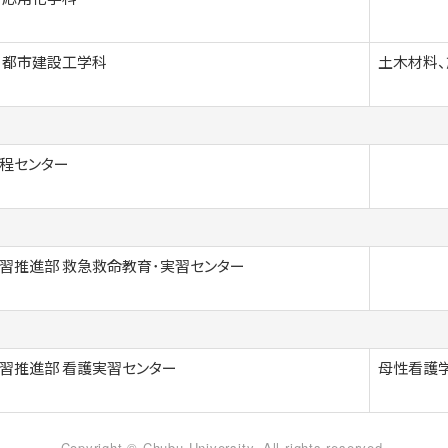
 都市建設工学科
土木材料、
程センター
習推進部 救急救命教育･実習センター
習推進部 看護実習センター
母性看護
Copyright © Chubu University. All rights reserved.