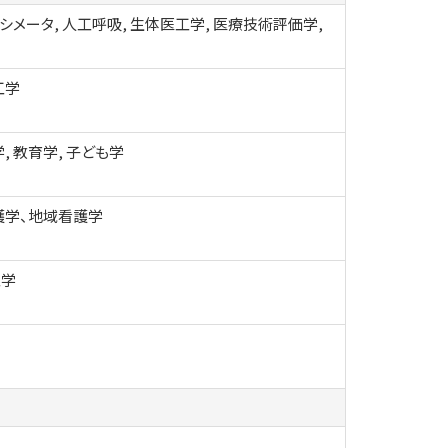
シメータ, 人工呼吸, 生体医工学, 医療技術評価学,
工学
, 教育学, 子ども学
護学、地域看護学
工学