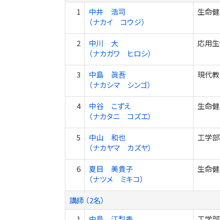
1
中井 浩司
生命健
（ナカイ コウジ）
2
中川 大
応用生
（ナカガワ ヒロシ）
3
中島 眞吾
現代教
（ナカシマ シンゴ）
4
中谷 こずえ
生命健
（ナカタニ コズエ）
5
中山 和也
工学部
（ナカヤマ カズヤ）
6
夏目 美貴子
生命健
（ナツメ ミキコ）
講師 （2名）
1
中島 江梨香
工学部