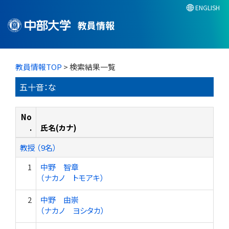
ENGLISH
教員情報
教員情報TOP
> 検索結果一覧
五十音：な
No
.
氏名(カナ)
教授 （9名）
1
中野 智章
（ナカノ トモアキ）
2
中野 由崇
（ナカノ ヨシタカ）