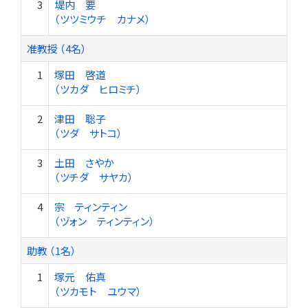
3
堤内 要
（ツツミウチ カナメ）
准教授 （4名）
1
塚田 啓道
（ツカダ ヒロミチ）
2
津田 聡子
（ツダ サトコ）
3
土田 さやか
（ツチダ サヤカ）
4
宗 ティンティン
（ヅォン ティンティン）
助教 （1名）
1
塚元 佑真
（ツカモト ユウマ）