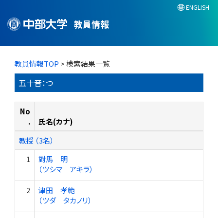
ENGLISH
教員情報
教員情報TOP
> 検索結果一覧
五十音：つ
No
.
氏名(カナ)
教授 （3名）
1
對馬 明
（ツシマ アキラ）
2
津田 孝範
（ツダ タカノリ）