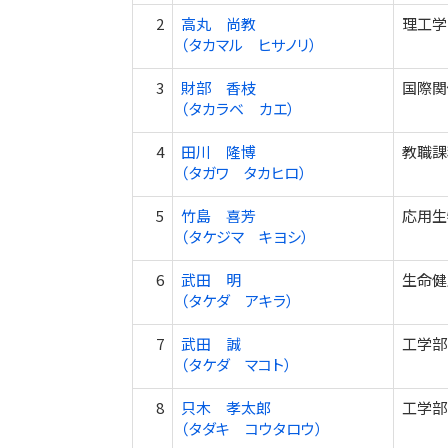
2
高丸 尚教
理工学
（タカマル ヒサノリ）
3
財部 香枝
国際関
（タカラベ カエ）
4
田川 隆博
教職課
（タガワ タカヒロ）
5
竹島 喜芳
応用生
（タケジマ キヨシ）
6
武田 明
生命健
（タケダ アキラ）
7
武田 誠
工学部
（タケダ マコト）
8
只木 孝太郎
工学部
（タダキ コウタロウ）