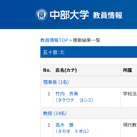
教員情報
教員情報TOP
> 検索結果一覧
五十音：た
No.
氏名(カナ)
所属
理事長 （1名）
1
竹内 芳美
学校法
（タケウチ ヨシミ）
教授 （14名）
1
高木 徹
現代教
（タカギ トオル）