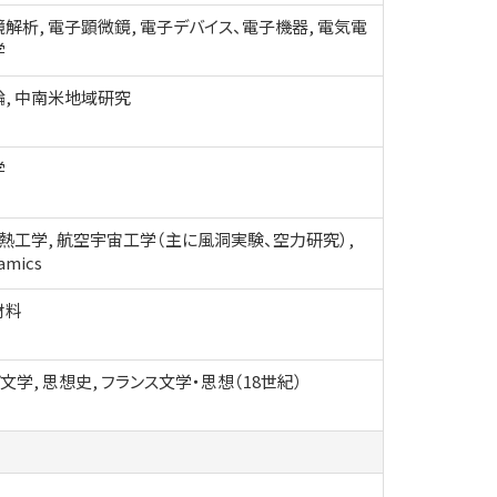
解析, 電子顕微鏡, 電子デバイス、電子機器, 電気電
学
, 中南米地域研究
学
 熱工学, 航空宇宙工学（主に風洞実験、空力研究）,
amics
材料
文学, 思想史, フランス文学・思想（18世紀）