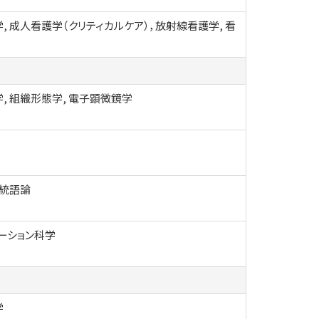
, 成人看護学（クリティカルケア），放射線看護学, 看
, 組織形態学, 電子顕微鏡学
 統語論
ーション科学
学