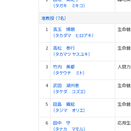
（タガキ ミキコ）
准教授 （7名）
1
高玉 博朗
生命健
（タカダマ ヒロアキ）
2
高松 泰行
生命健
（タカマツ ヤスユキ）
3
竹内 美都
人間力
（タケウチ ミト）
4
武田 湖州恵
生命健
（タケダ コズエ）
5
田島 織絵
生命健
（タジマ オリエ）
6
田中 守
応用生
（タナカ マモル）