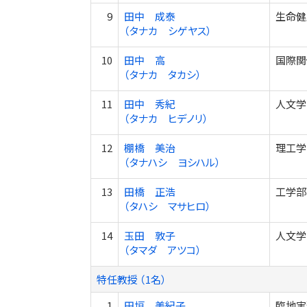
9
田中 成泰
生命健
（タナカ シゲヤス）
10
田中 高
国際関
（タナカ タカシ）
11
田中 秀紀
人文学
（タナカ ヒデノリ）
12
棚橋 美治
理工学
（タナハシ ヨシハル）
13
田橋 正浩
工学部
（タハシ マサヒロ）
14
玉田 敦子
人文学
（タマダ アツコ）
特任教授 （1名）
1
田垣 美紀子
臨地実