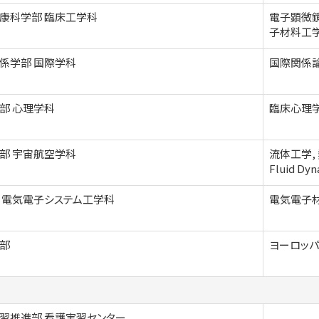
康科学部 臨床工学科
電子顕微鏡
子材料工
係学部 国際学科
国際関係論
部 心理学科
臨床心理
部 宇宙航空学科
流体工学,
Fluid Dyn
 電気電子システム工学科
電気電子
部
ヨーロッパ
習推進部 看護実習センター