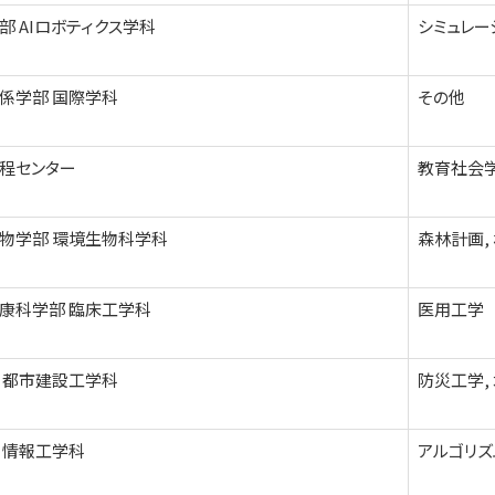
部 AIロボティクス学科
シミュレー
係学部 国際学科
その他
程センター
教育社会学
物学部 環境生物科学科
森林計画, 
康科学部 臨床工学科
医用工学
 都市建設工学科
防災工学,
 情報工学科
アルゴリズ