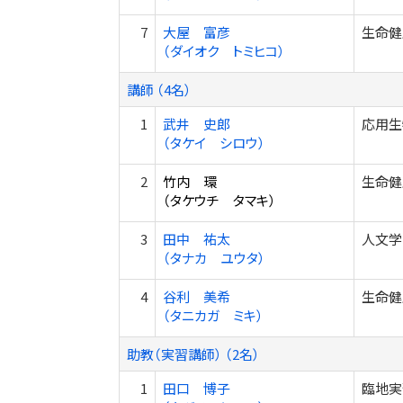
7
大屋 富彦
生命健
（ダイオク トミヒコ）
講師 （4名）
1
武井 史郎
応用生
（タケイ シロウ）
2
竹内 環
生命健
（タケウチ タマキ）
3
田中 祐太
人文学
（タナカ ユウタ）
4
谷利 美希
生命健
（タニカガ ミキ）
助教（実習講師） （2名）
1
田口 博子
臨地実