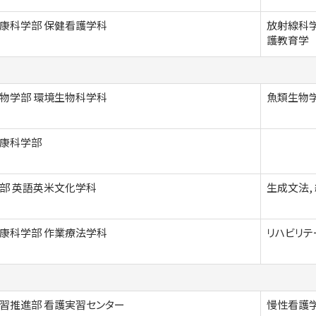
康科学部 保健看護学科
放射線科学
護教育学
物学部 環境生物科学科
魚類生物学
康科学部
部 英語英米文化学科
生成文法,
康科学部 作業療法学科
リハビリテ
習推進部 看護実習センター
慢性看護