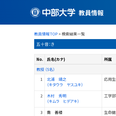
教員情報
教員情報TOP
> 検索結果一覧
五十音：き
No.
氏名(カナ)
所属
教授 （5名）
1
北浦 靖之
応用生
（キタウラ ヤスユキ）
2
木村 秀明
工学部
（キムラ ヒデアキ）
3
喬 善楼
生命健