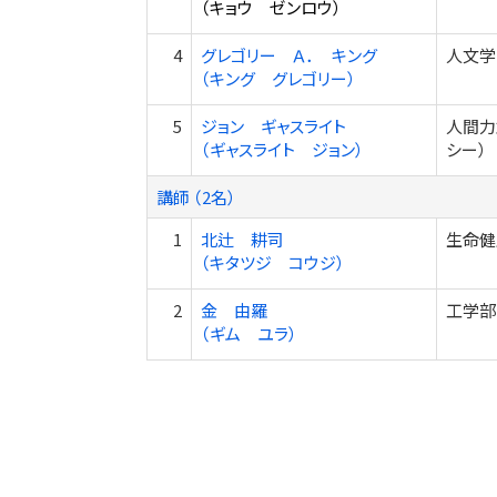
（キョウ ゼンロウ）
4
グレゴリー Ａ． キング
人文学
（キング グレゴリー）
5
ジョン ギャスライト
人間力
（ギャスライト ジョン）
シー）
講師 （2名）
1
北辻 耕司
生命健
（キタツジ コウジ）
2
金 由羅
工学部
（ギム ユラ）