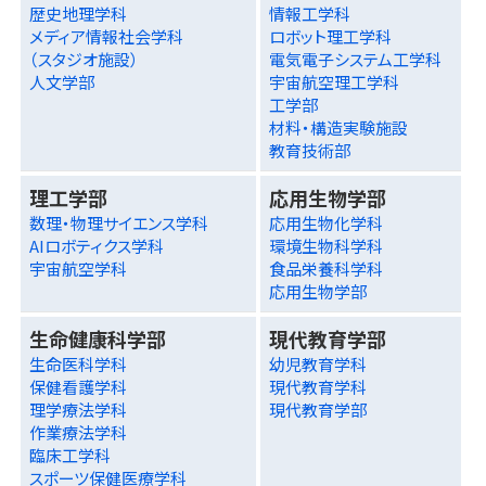
歴史地理学科
情報工学科
メディア情報社会学科
ロボット理工学科
（スタジオ施設）
電気電子システム工学科
人文学部
宇宙航空理工学科
工学部
材料・構造実験施設
教育技術部
理工学部
応用生物学部
数理・物理サイエンス学科
応用生物化学科
AIロボティクス学科
環境生物科学科
宇宙航空学科
食品栄養科学科
応用生物学部
生命健康科学部
現代教育学部
生命医科学科
幼児教育学科
保健看護学科
現代教育学科
理学療法学科
現代教育学部
作業療法学科
臨床工学科
スポーツ保健医療学科