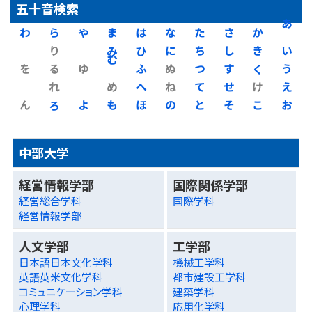
五十音検索
わ
ら
や
ま
は
な
た
さ
か
あ
り
み
ひ
に
ち
し
き
い
を
る
ゆ
む
ふ
ぬ
つ
す
く
う
れ
め
へ
ね
て
せ
け
え
ん
ろ
よ
も
ほ
の
と
そ
こ
お
中部大学
経営情報学部
国際関係学部
経営総合学科
国際学科
経営情報学部
人文学部
工学部
日本語日本文化学科
機械工学科
英語英米文化学科
都市建設工学科
コミュニケーション学科
建築学科
心理学科
応用化学科