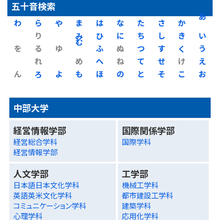
五十音検索
わ
ら
や
ま
は
な
た
さ
か
あ
り
み
ひ
に
ち
し
き
い
を
る
ゆ
む
ふ
ぬ
つ
す
く
う
れ
め
へ
ね
て
せ
け
え
ん
ろ
よ
も
ほ
の
と
そ
こ
お
中部大学
経営情報学部
国際関係学部
経営総合学科
国際学科
経営情報学部
人文学部
工学部
日本語日本文化学科
機械工学科
英語英米文化学科
都市建設工学科
コミュニケーション学科
建築学科
心理学科
応用化学科