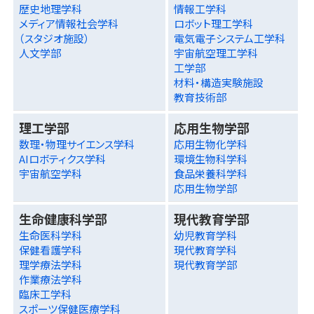
歴史地理学科
情報工学科
メディア情報社会学科
ロボット理工学科
（スタジオ施設）
電気電子システム工学科
人文学部
宇宙航空理工学科
工学部
材料・構造実験施設
教育技術部
理工学部
応用生物学部
数理・物理サイエンス学科
応用生物化学科
AIロボティクス学科
環境生物科学科
宇宙航空学科
食品栄養科学科
応用生物学部
生命健康科学部
現代教育学部
生命医科学科
幼児教育学科
保健看護学科
現代教育学科
理学療法学科
現代教育学部
作業療法学科
臨床工学科
スポーツ保健医療学科