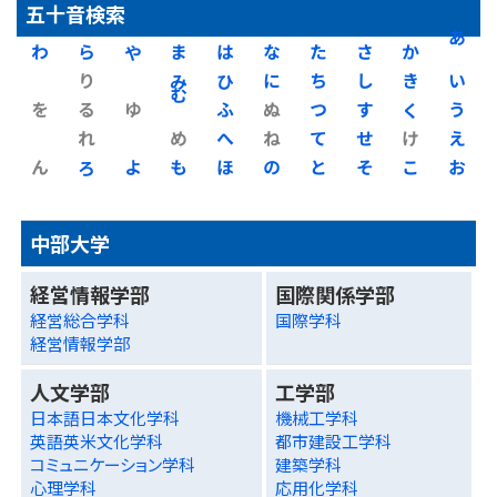
五十音検索
わ
ら
や
ま
は
な
た
さ
か
あ
り
み
ひ
に
ち
し
き
い
を
る
ゆ
む
ふ
ぬ
つ
す
く
う
れ
め
へ
ね
て
せ
け
え
ん
ろ
よ
も
ほ
の
と
そ
こ
お
中部大学
経営情報学部
国際関係学部
経営総合学科
国際学科
経営情報学部
人文学部
工学部
日本語日本文化学科
機械工学科
英語英米文化学科
都市建設工学科
コミュニケーション学科
建築学科
心理学科
応用化学科