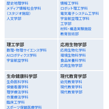
歴史地理学科
情報工学科
メディア情報社会学科
ロボット理工学科
（スタジオ施設）
電気電子システム工学科
人文学部
宇宙航空理工学科
工学部
材料・構造実験施設
教育技術部
理工学部
応用生物学部
数理・物理サイエンス学科
応用生物化学科
AIロボティクス学科
環境生物科学科
宇宙航空学科
食品栄養科学科
応用生物学部
生命健康科学部
現代教育学部
生命医科学科
幼児教育学科
保健看護学科
現代教育学科
理学療法学科
現代教育学部
作業療法学科
臨床工学科
スポーツ保健医療学科