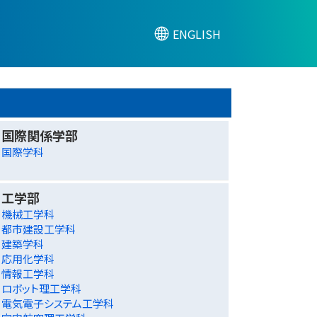
ENGLISH
国際関係学部
国際学科
工学部
機械工学科
都市建設工学科
建築学科
応用化学科
情報工学科
ロボット理工学科
電気電子システム工学科