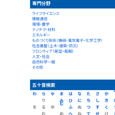
専門分野
ライフサイエンス
情報通信
環境・農学
ナノテク・材料
エネルギー
ものづくり技術（機械・電気電子・化学工学）
社会基盤（土木・建築・防災）
フロンティア（航空・船舶）
人文・社会
自然科学一般
その他
五十音検索
わ
ら
や
ま
は
な
た
さ
か
り
み
ひ
に
ち
し
き
を
る
ゆ
む
ふ
ぬ
つ
す
く
れ
め
へ
ね
て
せ
け