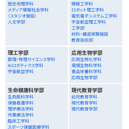
歴史地理学科
情報工学科
メディア情報社会学科
ロボット理工学科
（スタジオ施設）
電気電子システム工学科
人文学部
宇宙航空理工学科
工学部
材料・構造実験施設
教育技術部
理工学部
応用生物学部
数理・物理サイエンス学科
応用生物化学科
AIロボティクス学科
環境生物科学科
宇宙航空学科
食品栄養科学科
応用生物学部
生命健康科学部
現代教育学部
生命医科学科
幼児教育学科
保健看護学科
現代教育学科
理学療法学科
現代教育学部
作業療法学科
臨床工学科
スポーツ保健医療学科