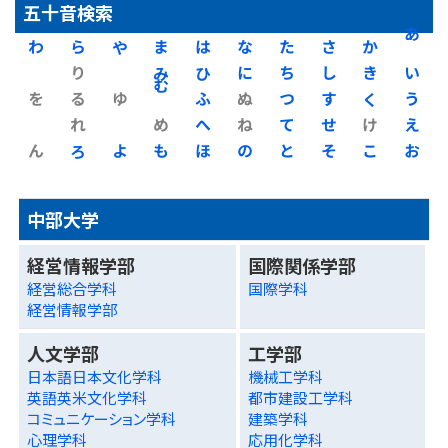
五十音検索
わ
ら
や
ま
は
な
た
さ
か
あ
り
み
ひ
に
ち
し
き
い
を
る
ゆ
む
ふ
ぬ
つ
す
く
う
れ
め
へ
ね
て
せ
け
え
ん
ろ
よ
も
ほ
の
と
そ
こ
お
中部大学
経営情報学部
国際関係学部
経営総合学科
国際学科
経営情報学部
人文学部
工学部
日本語日本文化学科
機械工学科
英語英米文化学科
都市建設工学科
コミュニケーション学科
建築学科
心理学科
応用化学科